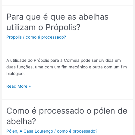
Para que é que as abelhas
Para
que
utilizam o Própolis?
é
que
Própolis
/
como é processado?
as
abelhas
utilizam
A utilidade do Própolis para a Colmeia pode ser dividida em
o
duas funções, uma com um fim mecânico e outra com um fim
Própolis?
biológico.
Read More »
Como é processado o pólen de
Como
é
abelha?
processado
o
Pólen
,
A Casa Lourenço
/
como é processado?