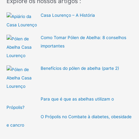
Explore os nossos artigos :
o
Casa Lourenço – A História
r
i
a
Como Tomar Pólen de Abelha: 8 conselhos
s
importantes
Benefícios do pólen de abelha (parte 2)
Para que é que as abelhas utilizam o
Própolis?
O Própolis no Combate à diabetes, obesidade
e cancro