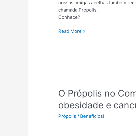
nossas amigas abelhas também reco
chamada Própolis.
Conhece?
Read More »
O
O Própolis no Com
Própolis
obesidade e canc
no
Combate
Própolis
/
Benefícios!
à
diabetes,
obesidade