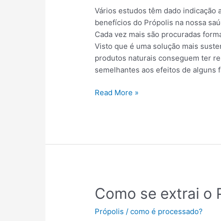
e
Vários estudos têm dado indicação 
cancro
benefícios do Própolis na nossa saú
Cada vez mais são procuradas forma
Visto que é uma solução mais suste
produtos naturais conseguem ter res
semelhantes aos efeitos de alguns 
Read More »
Como
Como se extrai o 
se
Própolis
/
como é processado?
extrai