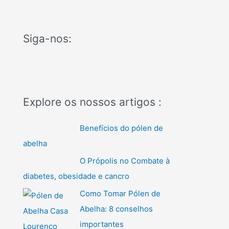
Siga-nos:
C
a
t
e
g
Explore os nossos artigos :
o
Benefícios do pólen de
r
abelha
i
a
O Própolis no Combate à
s
diabetes, obesidade e cancro
Como Tomar Pólen de
Abelha: 8 conselhos
importantes