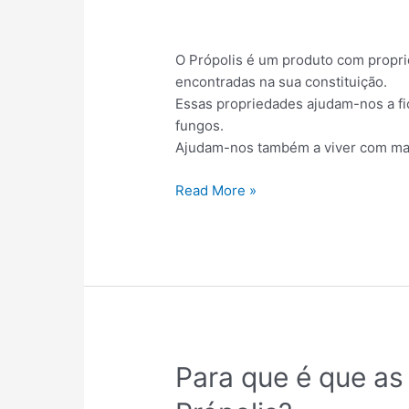
no
Própolis
O Própolis é um produto com propr
encontradas na sua constituição.
Essas propriedades ajudam-nos a fic
fungos.
Ajudam-nos também a viver com mais
Read More »
Para
Para que é que as 
que