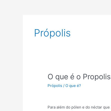
Skip
to
content
Própolis
O
O que é o Propolis
que
Própolis
/
O que é?
é
o
Propolis?
Para além do pólen e do néctar que 