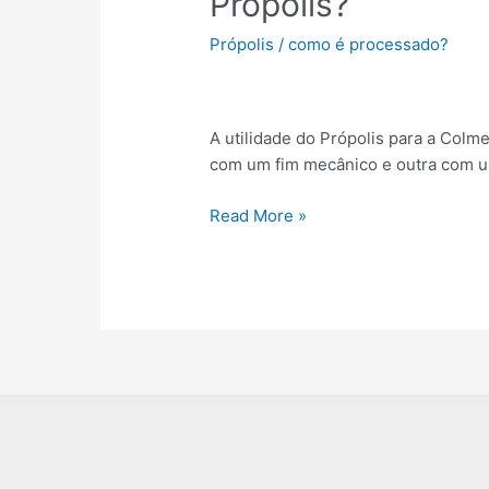
Própolis?
é
que
Própolis
/
como é processado?
as
abelhas
utilizam
o
A utilidade do Própolis para a Colm
Própolis?
com um fim mecânico e outra com um
Read More »