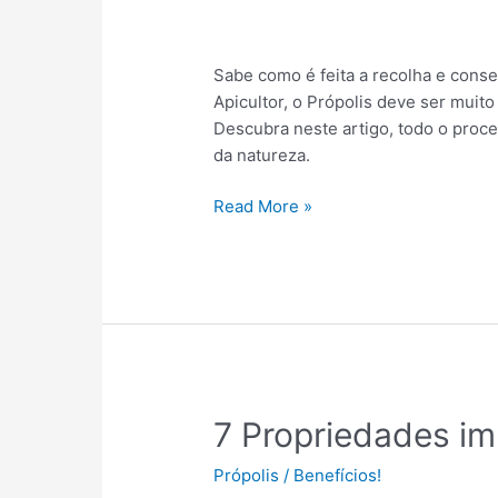
o
Própolis?
Sabe como é feita a recolha e cons
Apicultor, o Própolis deve ser muit
Descubra neste artigo, todo o proc
da natureza.
Read More »
7
7 Propriedades im
Propriedades
Própolis
/
Benefícios!
importantes