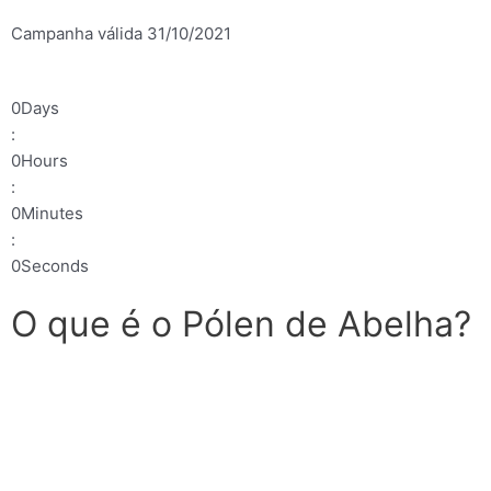
Campanha válida 31/10/2021
0
Days
:
0
Hours
:
0
Minutes
:
0
Seconds
O que é o Pólen de Abelha?